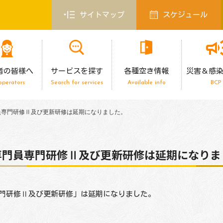
サイトマップ
スケジュール
者の皆様へ
サービスを探す
各種空き情報
災害＆感
operators
Search for services
Available info
BCP
員専門研修Ⅱ及び更新研修は延期になりました。
専門員専門研修Ⅱ及び更新研修は延期になりま
門研修
Ⅱ
及び更新研修」
は延期になりました。