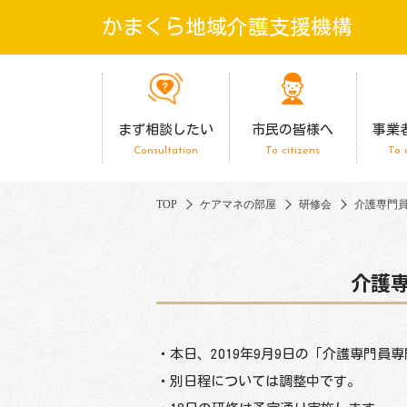
かまくら地域介護支援機構
まず相談したい
市民の皆様へ
事業
Consultation
To citizens
To 
TOP
ケアマネの部屋
研修会
介護専門
介護
・本日、2019年9月9日の「
介護専門員専
・別日程については調整中です。