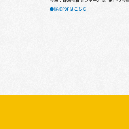
会場：鎌倉福祉センター2 階 第1・2会
●詳細PDFはこちら