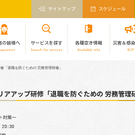
サイトマップ
スケジュール
者の皆様へ
サービスを探す
各種空き情報
災害＆感
operators
Search for services
Available info
BCP
修「退職を防ぐための 労務管理研修」
リアアップ研修「退職を防ぐための 労務管理
ト対策～
20:30