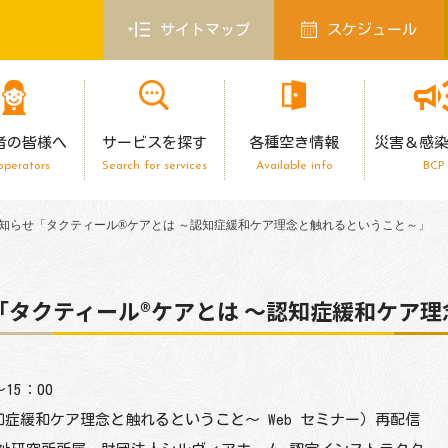
サイトマップ
スケジュール
者の皆様へ
サービスを探す
各種空き情報
災害＆感
operators
Search for services
Available info
BCP
お知らせ「タクティール®ケアとは ～認知症緩和ケア理念と触れるということ～」
「タクティール®ケアとは ～認知症緩和ケア
15：00
症緩和ケア理念と触れるということ～ Web セミナー）再配信