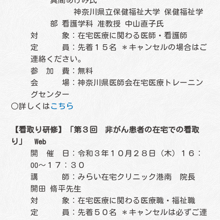
神奈川県立保健福祉大学 保健福祉学
部 看護学科 准教授 中山直子氏
対 象：在宅医療に関わる医師・看護師
定 員：先着１５名 ＊キャンセルの場合はご
連絡ください。
参 加 費：無料
会 場：神奈川県医師会在宅医療トレーニン
グセンター
○詳しくは
こちら
【看取り研修】「第３回 非がん患者の在宅での看取
り」 Web
開 催 日：令和３年１０月２８日（木）１６：
00
～１７：３０
講 師：みらい在宅クリニック港南 院長
開田 脩平先生
対 象：在宅医療に関わる医療職・福祉職
定 員：先着５０名 ＊キャンセルは必ずご連