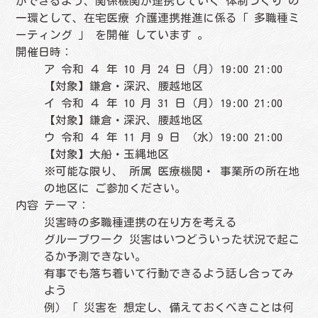
ができるよう、関係機関が連携していく 体制づくり の
一環として、在宅医療 介護連携推進に係る「 多職種ミ
ーティング 」 を開催 しています 。
開催日時：
ア 令和 ４ 年 10 月 24 日（月）19:00 21:00
【対象】鎌倉・深沢、腰越地区
イ 令和 ４ 年 10 月 31 日（月）19:00 21:00
【対象】鎌倉・深沢、腰越地区
ウ 令和 ４ 年 11 月 9 日 （水）19:00 21:00
【対象】大船・玉縄地区
※可能な限り、 所属 医療機関・ 事業所の所在地
の地区に ご参加ください。
内容 テーマ：
災害時の多職種連携の在り方を考える
グループワーク 災害はいつどういった状況で起こ
るか予測できない。
有事でも落ち着いて行動できるよう話し合ってみ
よう
例）「 災害を 想定し、備えておくべきことは何