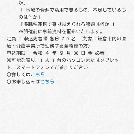
か」
「 地域の資源で活用できるもの、不足しているも
のは何か」
「多職種連携で乗り越えられる課題は何か 」
※開催前に事前資料を配布いたします。
定員 ：申込先着順 各日 7 0 名 （対象：鎌倉市内の医
療・介護事業所で勤務する全職種の方）
申込期限： 令和 ４ 年 ９ 月 30 日 金 必着
※可能な限り、1 人 1 台のパソコンまたはタブレッ
ト、スマートフォンでご参加ください
〇詳しくは
こちら
〇お申し込みは
こちら