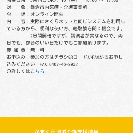
開催日時：5月14日(水)、16（金） 16:00 〜 17:00
対 象：鎌倉市内医療・介護事業所
会 場：オンライン開催
内 容：実際にさくらネットと同じシステムを利用し
ている方から、便利な使い方、経験談を聞く機会です。
2日間開催ですが、講演者が異なるので、両
日でも、都合のいい日だけでもご参加頂けます。
参 加 費：無 料
お申込み：参加の方はチラシQRコードかFAXからお申し
込みください FAX 0467-46-9932
〇詳しくは
こちら
かまくら地域介護支援機構