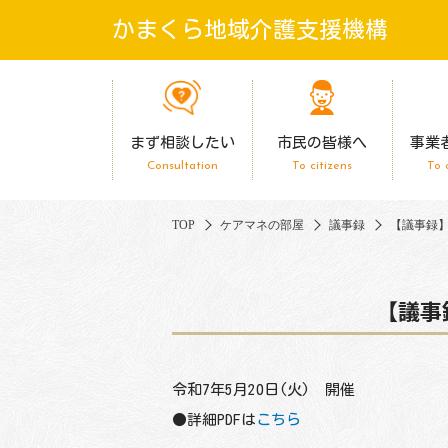
かまくら地域介護支援機構
まず相談したい
市民の皆様へ
事業
Consultation
To citizens
To 
TOP
ケアマネの部屋
議事録
【議事録】
【議事
令和7年5月20日(火) 開催
●詳細PDFは
こちら