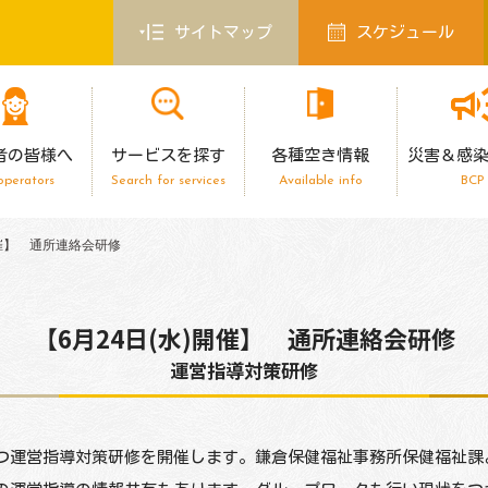
サイトマップ
スケジュール
者の皆様へ
サービスを探す
各種空き情報
災害＆感
operators
Search for services
Available info
BCP
開催】 通所連絡会研修
【6月24日(水)開催】 通所連絡会研修
運営指導対策研修
つ運営指導対策研修を開催します。鎌倉保健福祉事務所保健福祉課