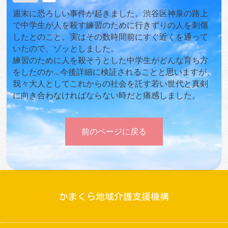
週末に恐ろしい事件が起きました。渋谷区神泉の路上
で中学生が人を殺す練習のために行きずりの人を刺傷
したとのこと。実はその数時間前にすぐ近くを通って
いたので、ゾッとしました。
練習のために人を殺そうとした中学生がどんな育ち方
をしたのか…今後詳細に検証されることと思いますが、
我々大人としてこれからの社会を託す若い世代と真剣
に向き合わなければならない時だと痛感しました。
前のページに戻る
かまくら地域介護支援機構