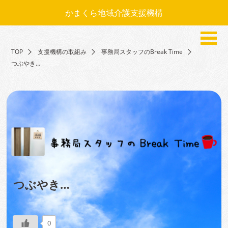
かまくら地域介護支援機構
TOP
支援機構の取組み
事務局スタッフのBreak Time
つぶやき…
つぶやき…
0