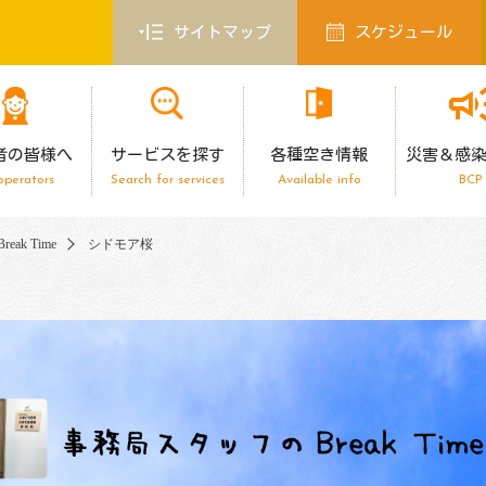
サイトマップ
スケジュール
者の皆様へ
サービスを探す
各種空き情報
災害＆感
operators
Search for services
Available info
BCP
ak Time
シドモア桜