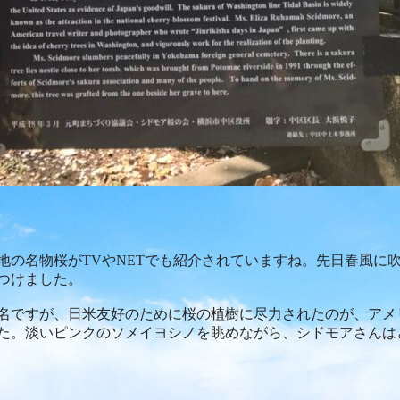
地の名物桜が
TV
や
NET
でも紹介されていますね。先日春風に
つけました。
名ですが、日米友好のために桜の植樹に尽力されたのが、アメ
た。淡いピンクのソメイヨシノを眺めながら、シドモアさんは