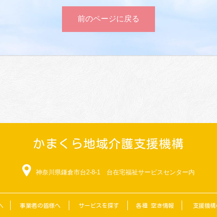
前のページに戻る
かまくら地域介護支援機構
神奈川県鎌倉市台2-8-1 台在宅福祉サービスセンター内
へ
事業者の皆様へ
サービスを探す
各種 空き情報
支援機構