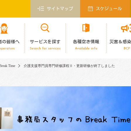
サイトマップ
スケジュール
者の皆様へ
サービスを探す
各種空き情報
災害＆感
operators
Search for services
Available info
BCP
ak Time
介護支援専門員専門研修課程Ⅱ・更新研修が終了しました