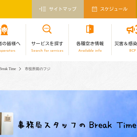
サイトマップ
スケジュール
者の皆様へ
サービスを探す
各種空き情報
災害＆感
operators
Search for services
Available info
BCP
ak Time
市役所前のフジ