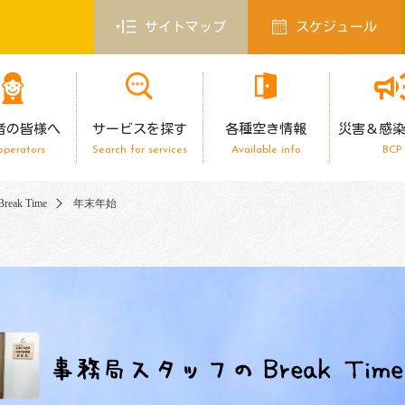
サイトマップ
スケジュール
者の皆様へ
サービスを探す
各種空き情報
災害＆感
operators
Search for services
Available info
BCP
ak Time
年末年始