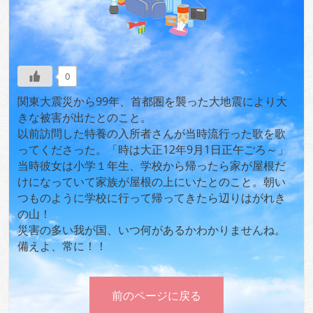
0
関東大震災から99年、首都圏を襲った大地震により大
きな被害が出たとのこと。
以前訪問した特養の入所者さんが当時流行った歌を歌
ってくださった。「時は大正12年9月1日正午ごろ～」
当時彼女は小学１年生、学校から帰ったら家が屋根だ
けになっていて家族が屋根の上にいたとのこと。朝い
つものように学校に行って帰ってきたら辺りはがれき
の山！
災害の多い我が国、いつ何があるかわかりませんね。
備えよ、常に！！
前のページに戻る