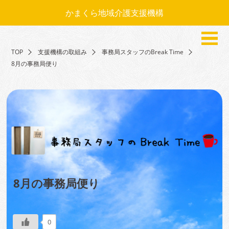
かまくら地域介護支援機構
TOP
支援機構の取組み
事務局スタッフのBreak Time
8月の事務局便り
8月の事務局便り
0