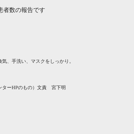
症患者数の報告です
換気、手洗い、マスクをしっかり。
ンター
HP
のもの）文責 宮下明