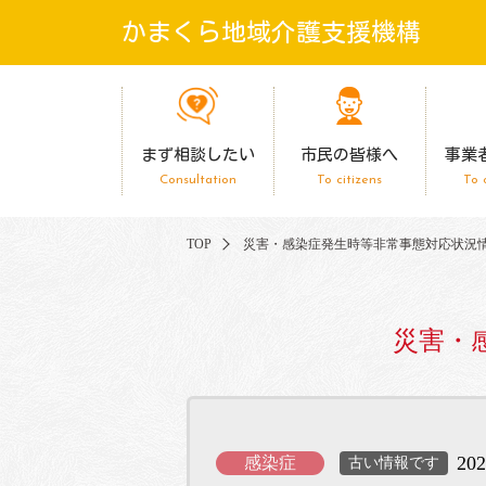
かまくら地域介護支援機構
まず相談したい
市民の皆様へ
事業
Consultation
To citizens
To 
TOP
災害・感染症発生時等非常事態対応状況情
災害・
202
感染症
古い情報です