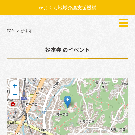
かまくら地域介護支援機構
TOP
妙本寺
妙本寺
のイベント
+
−