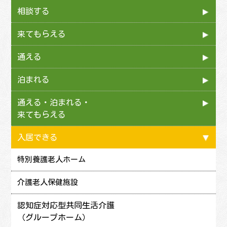
相談する
居宅介護支援事業所
来てもらえる
地域包括支援センター
訪問介護
通える
訪問入浴介護
デイサービス（通所介護・
泊まれる
地域密着型通所介護）
訪問看護
短期入所型介護
通える・泊まれる・
通所リハビリテーション
来てもらえる
訪問リハビリテーション
短期入所療養介護
認知症対応型通所介護
小規模多機能型居宅介護
入居できる
定期巡回・随時対応型訪問介護看護
半日型のデイサービス
特別養護老人ホーム
看護小規模多機能居宅介護
1日型のデイサービス
介護老人保健施設
宿泊できるデイサービス
認知症対応型共同生活介護
（グループホーム）