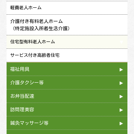
鎌倉エリア
軽費老人ホーム
腰越エリア
介護付き有料老人ホーム
深沢エリア
（特定施設入所者生活介護）
大船エリア
住宅型有料老人ホーム
玉縄エリア
サービス付き高齢者住宅
福祉用具
介護タクシー等
お弁当配達
訪問理美容
鍼灸マッサージ等