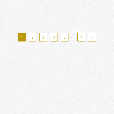
1
2
3
4
5
…
7
»