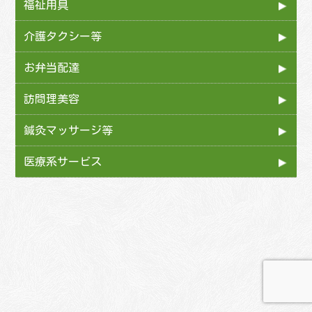
特別養護老人ホーム
看護小規模多機能居宅介護
福祉用具
介護老人保健施設
介護タクシー等
認知症対応型共同生活介護
お弁当配達
（グループホーム）
訪問理美容
軽費老人ホーム
鍼灸マッサージ等
介護付き有料老人ホーム
医療系サービス
（特定施設入所者生活介護）
訪問歯科診療
住宅型有料老人ホーム
薬局
サービス付き高齢者住宅