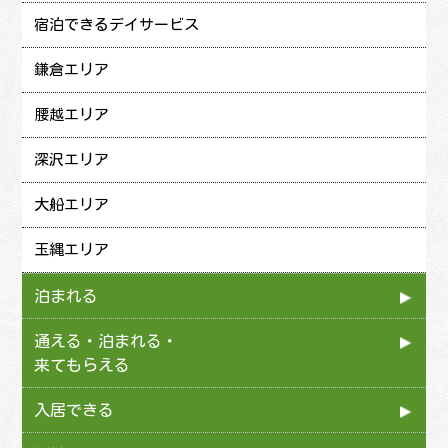
宿泊できるデイサービス
鎌倉エリア
腰越エリア
深沢エリア
大船エリア
玉縄エリア
泊まれる
短期入所型介護
通える・泊まれる・
来てもらえる
短期入所療養介護
小規模多機能型居宅介護
入居できる