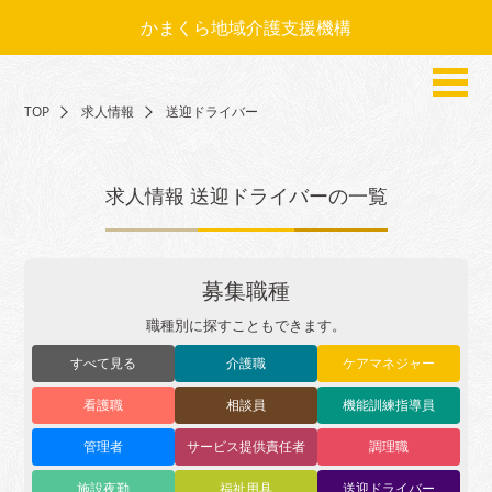
かまくら地域介護支援機構
TOP
求人情報
送迎ドライバー
求人情報 送迎ドライバーの一覧
募集職種
職種別に探すこともできます。
すべて見る
介護職
ケアマネジャー
看護職
相談員
機能訓練指導員
管理者
サービス提供責任者
調理職
施設夜勤
福祉用具
送迎ドライバー