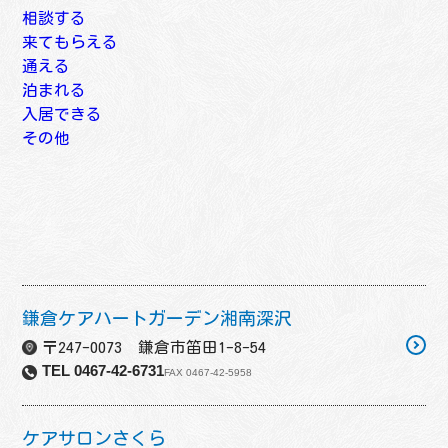
相談する
居宅介護支援事業所
来てもらえる
地域包括支援センター
訪問介護
通える
訪問入浴介護
地域密着型通所介護
泊まれる
訪問看護
通所介護
短期入所型介護
入居できる
訪問リハビリテーション
通所リハビリテーション
短期入所療養介護
特定施設入居者生活介護
その他
小規模多機能型居宅介護
認知症対応型通所介護
小規模多機能型居宅介護
特別養護老人ホーム
福祉用具
看護小規模多機能居宅介護
小規模多機能型居宅介護
看護小規模多機能居宅介護
介護老人保健施設
移送サービス〈介護タクシー等〉
定期巡回・随時対応型訪問介護看護
看護小規模多機能居宅介護
介護療養型医療施設
配食サービス
認知症対応型共同生活介護
理容室サービス
地域密着型特別養護老人ホーム
訪問歯科診療
地域密着型特定施設入居者生活介護
薬局
有料老人ホーム（介護付き・住宅型）
鍼灸マッサージ等
鎌倉ケアハートガーデン湘南深沢
サービス付き高齢者住宅
〒247-0073 鎌倉市笛田1-8-54
軽費老人ホーム（ケアハウス）
TEL 0467-42-6731
FAX 0467-42-5958
ケアサロンさくら