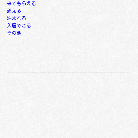
居宅介護支援事業所
来てもらえる
地域包括支援センター
訪問介護
通える
訪問入浴介護
地域密着型通所介護
泊まれる
訪問看護
通所介護
短期入所型介護
入居できる
訪問リハビリテーション
通所リハビリテーション
短期入所療養介護
特定施設入居者生活介護
その他
小規模多機能型居宅介護
認知症対応型通所介護
小規模多機能型居宅介護
特別養護老人ホーム
福祉用具
看護小規模多機能居宅介護
小規模多機能型居宅介護
看護小規模多機能居宅介護
介護老人保健施設
移送サービス〈介護タクシー等〉
定期巡回・随時対応型訪問介護看護
看護小規模多機能居宅介護
介護療養型医療施設
配食サービス
認知症対応型共同生活介護
理容室サービス
地域密着型特別養護老人ホーム
訪問歯科診療
地域密着型特定施設入居者生活介護
薬局
有料老人ホーム（介護付き・住宅型）
鍼灸マッサージ等
サービス付き高齢者住宅
軽費老人ホーム（ケアハウス）