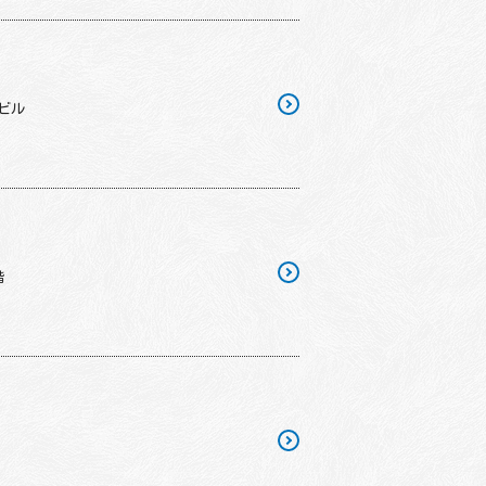
中ビル
階