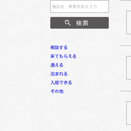
相談する
居宅介護支援事業所
来てもらえる
地域包括支援センター
訪問介護
通える
訪問入浴介護
地域密着型通所介護
泊まれる
訪問看護
通所介護
短期入所型介護
入居できる
訪問リハビリテーション
通所リハビリテーション
短期入所療養介護
特定施設入居者生活介護
その他
小規模多機能型居宅介護
認知症対応型通所介護
小規模多機能型居宅介護
特別養護老人ホーム
福祉用具
看護小規模多機能居宅介護
小規模多機能型居宅介護
看護小規模多機能居宅介護
介護老人保健施設
移送サービス〈介護タクシー
定期巡回・随時対応型訪問介
看護小規模多機能居宅介護
介護療養型医療施設
等〉
護看護
認知症対応型共同生活介護
配食サービス