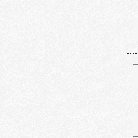
地域密着型特別養護老人ホー
理容室サービス
ム
訪問歯科診療
地域密着型特定施設入居者生
薬局
活介護
鍼灸マッサージ等
有料老人ホーム（介護付き・
住宅型）
サービス付き高齢者住宅
軽費老人ホーム（ケアハウ
ス）