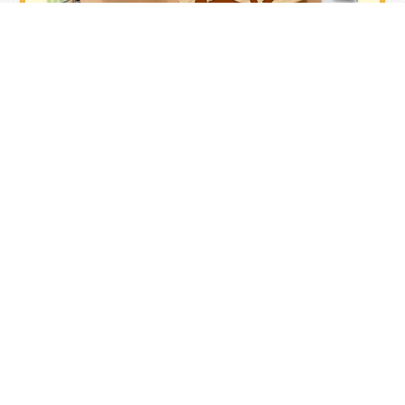
鎌倉市の介護保険住宅改修費とは
詳しく見る
介護保険情報
NURSING CARE INSURANCE